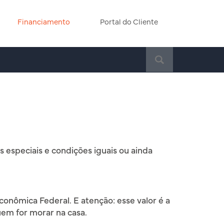
Financiamento
Portal do Cliente
S
e
a
r
c
h
f
o
r
especiais e condições iguais ou ainda
:
onômica Federal. E atenção: esse valor é a
quem for morar na casa.