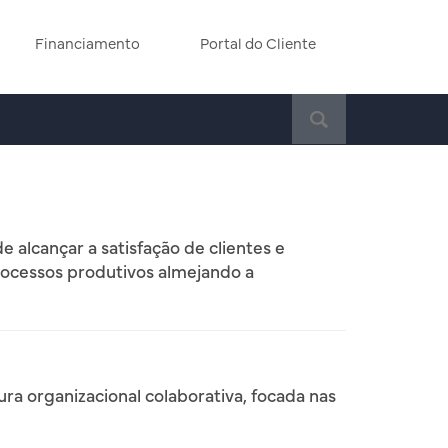
Financiamento
Portal do Cliente
S
e
a
r
c
h
f
 alcançar a satisfação de clientes e
o
rocessos produtivos almejando a
r
:
ra organizacional colaborativa, focada nas