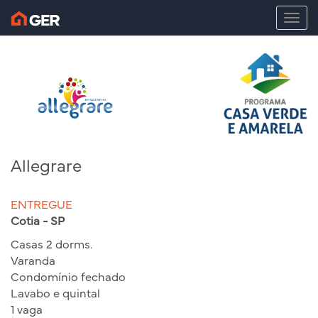
T
o
g
g
l
e
n
a
v
i
Allegrare
g
a
t
ENTREGUE
i
Cotia - SP
o
n
Casas 2 dorms.
Varanda
Condomínio fechado
Lavabo e quintal
1 vaga