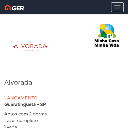
T
o
g
g
l
e
n
a
v
i
g
a
t
Alvorada
i
o
LANÇAMENTO
n
Guaratinguetá - SP
Aptos com 2 dorms.
Lazer completo
1 vaga