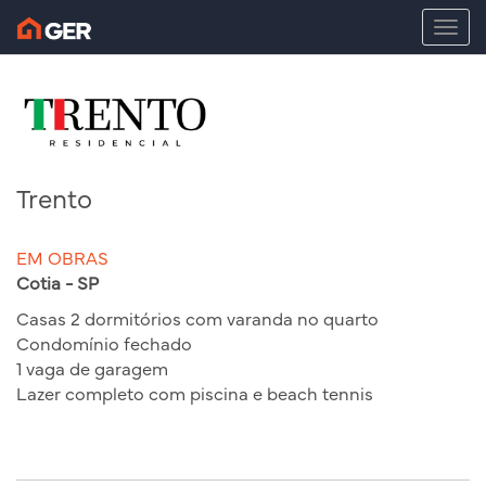
T
o
g
g
l
e
n
a
Trento
v
i
g
EM OBRAS
a
Cotia - SP
t
Casas 2 dormitórios com varanda no quarto
i
Condomínio fechado
o
1 vaga de garagem
n
Lazer completo com piscina e beach tennis