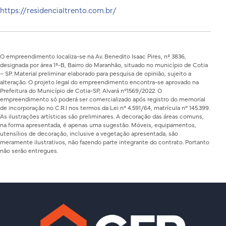
https://residencialtrento.com.br/
O empreendimento localiza-se na Av. Benedito Isaac Pires, nº 3836,
designada por área 1ª-B, Bairro do Maranhão, situado no município de Cotia
– SP. Material preliminar elaborado para pesquisa de opinião, sujeito a
alteração. O projeto legal do empreendimento encontra-se aprovado na
Prefeitura do Município de Cotia-SP, Alvará n°1569/2022. O
empreendimento só poderá ser comercializado após registro do memorial
de incorporação no C.R.I nos termos da Lei n° 4.591/64, matrícula n° 145.399.
As ilustrações artísticas são preliminares. A decoração das áreas comuns,
na forma apresentada, é apenas uma sugestão. Móveis, equipamentos,
utensílios de decoração, inclusive a vegetação apresentada, são
meramente ilustrativos, não fazendo parte integrante do contrato. Portanto
não serão entregues.